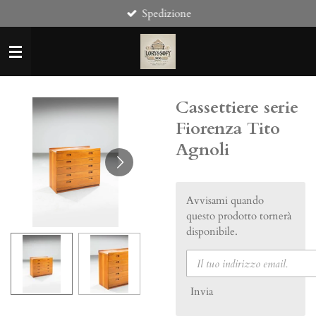
Spedizione
Vai
al
contenuto
principale
Cassettiere serie
Fiorenza Tito
Agnoli
Avvisami quando
questo prodotto tornerà
disponibile.
Invia