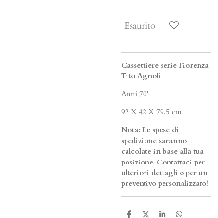
Esaurito
Cassettiere serie Fiorenza
Tito Agnoli
Anni 70'
92 X 42 X 79.5 cm
Nota: Le spese di
spedizione saranno
calcolate in base alla tua
posizione. Contattaci per
ulteriori dettagli o per un
preventivo personalizzato!
C
C
C
C