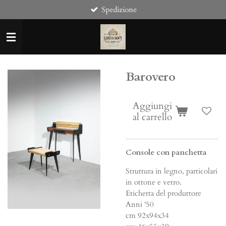
Spedizione
Vai
al
contenuto
principale
Barovero
Aggiungi
al carrello
Console con panchetta
Struttura in legno, particolari
in ottone e vetro.
Etichetta del produttore
Anni '50
cm 92x94x34