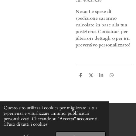
cm 46x55x39
Nota: Le spese di
spedizione saranno
calcolate in base alla tua
posizione. Contattaci per
ulteriori dettagli o per un
preventivo personalizzato!
C
C
C
C
o
o
o
o
n
n
n
n
d
d
d
d
i
i
i
i
v
v
v
v
i
i
i
i
Questo sito utilizza i cookies per migliorare la tua
d
d
d
d
esperienza e visualizzare annunci pubblicitari
i
i
i
i
personalizzati. Cliccando su "Accetta" acconsenti
F
I
W
all'uso di tutti i cookies.
a
n
h
© 2024 - 2026 Lory&Sofy900
c
s
a
Fornito da
Webador