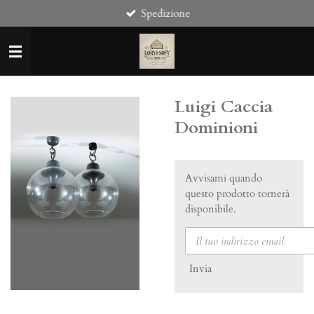
Spedizione
Vai
al
contenuto
principale
Luigi Caccia
Dominioni
Avvisami quando
questo prodotto tornerà
disponibile.
Invia