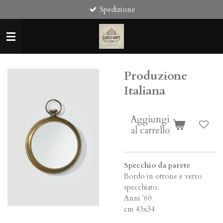
Spedizione
Vai
al
contenuto
principale
Produzione
Italiana
Aggiungi
al carrello
Specchio da parete
Bordo in ottone e vetro
specchiato.
Anni '60
cm 43x34