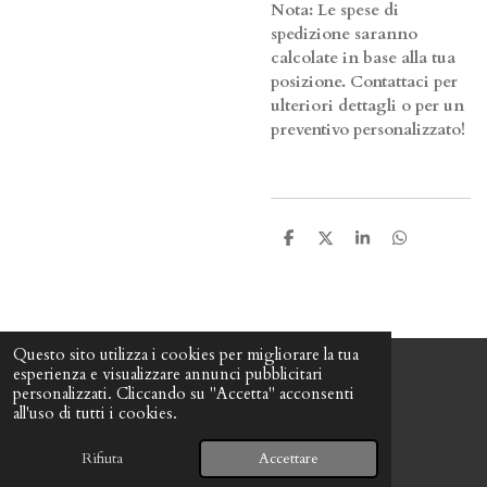
Nota: Le spese di
spedizione saranno
calcolate in base alla tua
posizione. Contattaci per
ulteriori dettagli o per un
preventivo personalizzato!
C
C
C
C
o
o
o
o
n
n
n
n
d
d
d
d
i
i
i
i
v
v
v
v
i
i
i
i
Questo sito utilizza i cookies per migliorare la tua
d
d
d
d
esperienza e visualizzare annunci pubblicitari
i
i
i
i
personalizzati. Cliccando su "Accetta" acconsenti
F
I
W
all'uso di tutti i cookies.
a
n
h
© 2024 - 2026 Lory&Sofy900
c
s
a
Fornito da
Webador
e
t
t
Rifiuta
Accettare
b
a
s