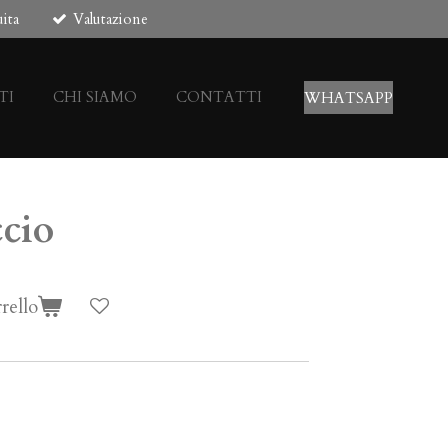
ita
Valutazione
TI
CHI SIAMO
CONTATTI
WHATSAPP
cio
rello